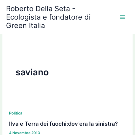
A
Vai
Roberto Della Seta -
r
al
c
Ecologista e fondatore di
contenuto
h
Green Italia
i
v
i
saviano
Ilva
e
Politica
Terra
Ilva e Terra dei fuochi:dov’era la sinistra?
dei
4 Novembre 2013