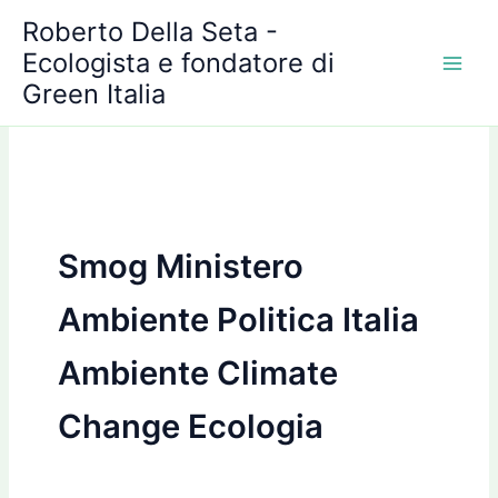
A
Vai
Roberto Della Seta -
r
al
c
Ecologista e fondatore di
contenuto
h
Green Italia
i
v
i
Smog Ministero
Ambiente Politica Italia
Ambiente Climate
Change Ecologia