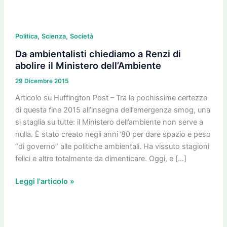
Da
,
,
ambientalisti
Politica
Scienza
Società
chiediamo
Da ambientalisti chiediamo a Renzi di
a
abolire il Ministero dell’Ambiente
Renzi
29 Dicembre 2015
di
abolire
Articolo su Huffington Post – Tra le pochissime certezze
il
di questa fine 2015 all’insegna dell’emergenza smog, una
Ministero
si staglia su tutte: il Ministero dell’ambiente non serve a
dell’Ambiente
nulla. È stato creato negli anni ’80 per dare spazio e peso
“di governo” alle politiche ambientali. Ha vissuto stagioni
felici e altre totalmente da dimenticare. Oggi, e […]
Leggi l'articolo »