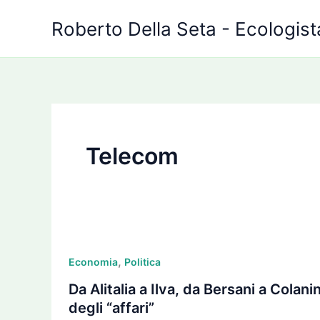
Vai
Roberto Della Seta - Ecologista
al
contenuto
Telecom
Da
,
Alitalia
Economia
Politica
a
Da Alitalia a Ilva, da Bersani a Cola
Ilva,
degli “affari”
da