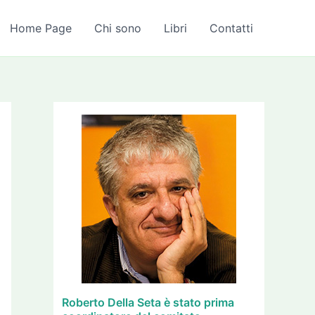
A
r
Home Page
Chi sono
Libri
Contatti
c
h
i
v
i
Roberto Della Seta è stato prima