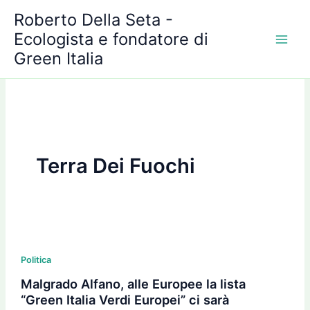
A
Vai
Roberto Della Seta -
r
al
c
Ecologista e fondatore di
contenuto
h
Green Italia
i
v
i
Terra Dei Fuochi
Malgrado
Alfano,
Politica
alle
Malgrado Alfano, alle Europee la lista
Europee
“Green Italia Verdi Europei” ci sarà