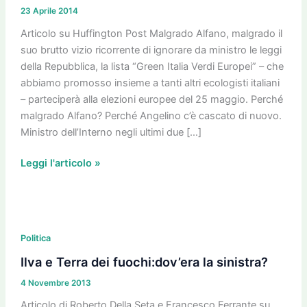
la
23 Aprile 2014
lista
“Green
Articolo su Huffington Post Malgrado Alfano, malgrado il
Italia
suo brutto vizio ricorrente di ignorare da ministro le leggi
Verdi
della Repubblica, la lista “Green Italia Verdi Europei” – che
Europei”
abbiamo promosso insieme a tanti altri ecologisti italiani
ci
– parteciperà alla elezioni europee del 25 maggio. Perché
sarà
malgrado Alfano? Perché Angelino c’è cascato di nuovo.
Ministro dell’Interno negli ultimi due […]
Leggi l'articolo »
Ilva
e
Politica
Terra
Ilva e Terra dei fuochi:dov’era la sinistra?
dei
4 Novembre 2013
fuochi:dov’era
la
Articolo di Roberto Della Seta e Francesco Ferrante su