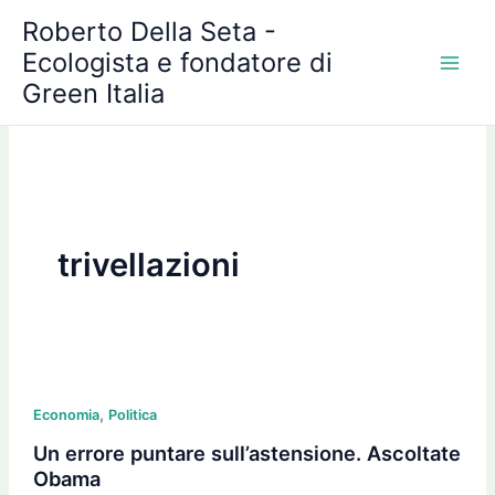
A
Vai
Roberto Della Seta -
r
al
c
Ecologista e fondatore di
contenuto
h
Green Italia
i
v
i
trivellazioni
Un
,
errore
Economia
Politica
puntare
Un errore puntare sull’astensione. Ascoltate
sull’astensione.
Obama