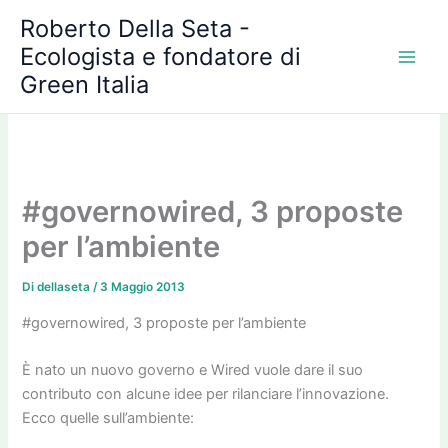
A
Vai
Roberto Della Seta -
r
al
c
Ecologista e fondatore di
contenuto
h
Green Italia
i
v
i
#governowired, 3 proposte
per l’ambiente
Di
dellaseta
/
3 Maggio 2013
#governowired, 3 proposte per l’ambiente
È nato un nuovo governo e Wired vuole dare il suo
contributo con alcune idee per rilanciare l’innovazione.
Ecco quelle sull’ambiente: