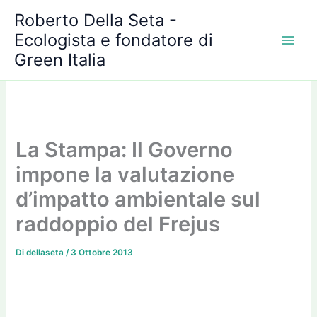
A
Vai
Roberto Della Seta -
r
al
c
Ecologista e fondatore di
contenuto
h
Green Italia
i
v
i
La Stampa: Il Governo
impone la valutazione
d’impatto ambientale sul
raddoppio del Frejus
Di
dellaseta
/
3 Ottobre 2013