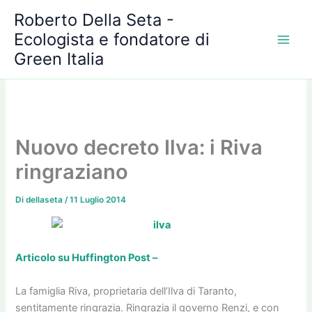
A
Vai
Roberto Della Seta -
r
al
c
Ecologista e fondatore di
contenuto
h
Green Italia
i
v
i
Nuovo decreto Ilva: i Riva
ringraziano
Di
dellaseta
/
11 Luglio 2014
Articolo su Huffington Post –
La famiglia Riva, proprietaria dell’Ilva di Taranto,
sentitamente ringrazia. Ringrazia il governo Renzi, e con