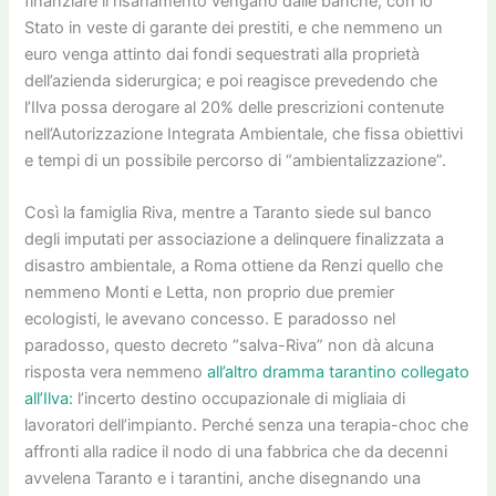
finanziare il risanamento vengano dalle banche, con lo
Stato in veste di garante dei prestiti, e che nemmeno un
euro venga attinto dai fondi sequestrati alla proprietà
dell’azienda siderurgica; e poi reagisce prevedendo che
l’Ilva possa derogare al 20% delle prescrizioni contenute
nell’Autorizzazione Integrata Ambientale, che fissa obiettivi
e tempi di un possibile percorso di “ambientalizzazione”.
Così la famiglia Riva, mentre a Taranto siede sul banco
degli imputati per associazione a delinquere finalizzata a
disastro ambientale, a Roma ottiene da Renzi quello che
nemmeno Monti e Letta, non proprio due premier
ecologisti, le avevano concesso. E paradosso nel
paradosso, questo decreto “salva-Riva” non dà alcuna
risposta vera nemmeno
all’altro dramma tarantino collegato
all’Ilva:
l’incerto destino occupazionale di migliaia di
lavoratori dell’impianto. Perché senza una terapia-choc che
affronti alla radice il nodo di una fabbrica che da decenni
avvelena Taranto e i tarantini, anche disegnando una