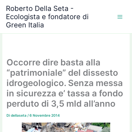
A
Vai
Roberto Della Seta -
r
al
c
Ecologista e fondatore di
contenuto
h
Green Italia
i
v
i
Occorre dire basta alla
“patrimoniale” del dissesto
idrogeologico. Senza messa
in sicurezza e’ tassa a fondo
perduto di 3,5 mld all’anno
Di
dellaseta
/
6 Novembre 2014