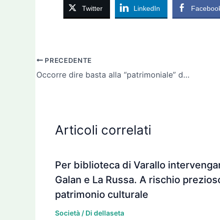
Twitter
LinkedIn
Faceboo
PRECEDENTE
Occorre dire basta alla “patrimoniale” del dissesto idrogeologico. Senza messa in sicurezza e’ tassa a fondo perduto di 3,5 mld all’anno
Articoli correlati
Per biblioteca di Varallo interveng
Galan e La Russa. A rischio prezios
patrimonio culturale
Società
/ Di
dellaseta