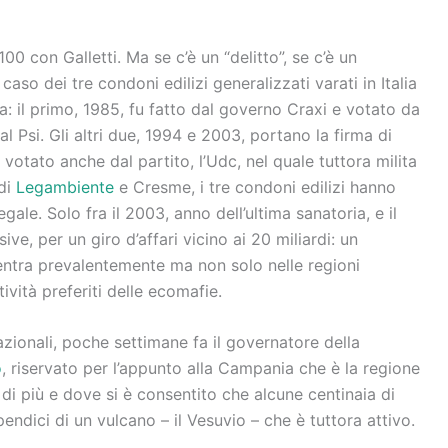
00 con Galletti. Ma se c’è un “delitto”, se c’è un
caso dei tre condoni edilizi generalizzati varati in Italia
a: il primo, 1985, fu fatto dal governo Craxi e votato da
 al Psi. Gli altri due, 1994 e 2003, portano la firma di
o votato anche dal partito, l’Udc, nel quale tuttora milita
di
Legambiente
e Cresme, i tre condoni edilizi hanno
legale. Solo fra il 2003, anno dell’ultima sanatoria, e il
ve, per un giro d’affari vicino ai 20 miliardi: un
entra prevalentemente ma non solo nelle regioni
ività preferiti delle ecomafie.
azionali, poche settimane fa il governatore della
o
, riservato per l’appunto alla Campania che è la regione
o di più e dove si è consentito che alcune centinaia di
endici di un vulcano – il Vesuvio – che è tuttora attivo.