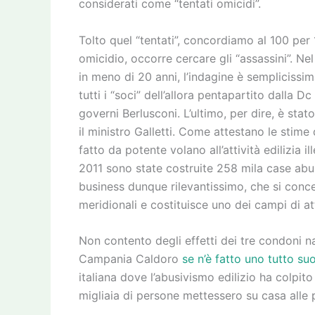
considerati come “tentati omicidi”.
Tolto quel “tentati”, concordiamo al 100 per 1
omicidio, occorre cercare gli “assassini”. Nel 
in meno di 20 anni, l’indagine è semplicissim
tutti i “soci” dell’allora pentapartito dalla Dc
governi Berlusconi. L’ultimo, per dire, è stat
il ministro Galletti. Come attestano le stime 
fatto da potente volano all’attività edilizia il
2011 sono state costruite 258 mila case abusi
business dunque rilevantissimo, che si conc
meridionali e costituisce uno dei campi di att
Non contento degli effetti dei tre condoni n
Campania Caldoro
se n’è fatto uno tutto su
italiana dove l’abusivismo edilizio ha colpit
migliaia di persone mettessero su casa alle p