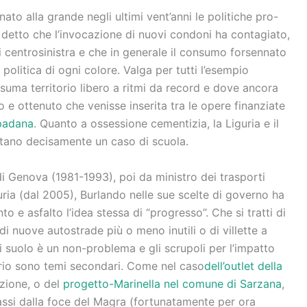
ato alla grande negli ultimi vent’anni le politiche pro-
detto che l’invocazione di nuovi condoni ha contagiato,
i centrosinistra e che in generale il consumo forsennato
 politica di ogni colore. Valga per tutti l’esempio
suma territorio libero a ritmi da record e dove ancora
o e ottenuto che venisse inserita tra le opere finanziate
spadana
. Quanto a ossessione cementizia, la Liguria e il
tano decisamente un caso di scuola.
i Genova (1981-1993), poi da ministro dei trasporti
uria (dal 2005), Burlando nelle sue scelte di governo ha
 e asfalto l’idea stessa di “progresso”. Che si tratti di
di nuove autostrade più o meno inutili o di villette a
 suolo è un non-problema e gli scrupoli per l’impatto
orio sono temi secondari. Come nel caso
dell’outlet della
zione, o del
progetto-Marinella nel comune di Sarzana
,
ssi dalla foce del Magra (fortunatamente per ora