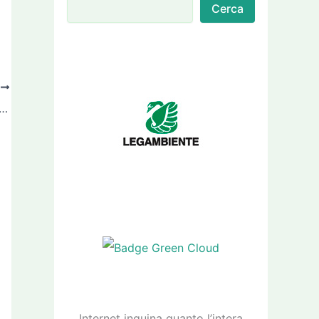
Cerca
O
 popolo”, ma restano razzisti. E il Pd discute di poltrone
Internet inquina quanto l’intera