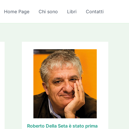
A
r
Home Page
Chi sono
Libri
Contatti
c
h
i
v
i
Roberto Della Seta è stato prima