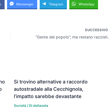
k
Messenger
Telegram
WhatsApp
SUCCESSIV
“Gente del
ano
Si trovino alternative a raccordo
o
autostradale alla Cecchignola,
l’impatto sarebbe devastante
Società
/ Di
dellaseta