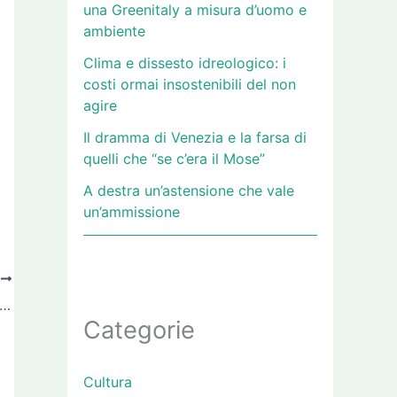
una Greenitaly a misura d’uomo e
ambiente
Clima e dissesto idreologico: i
costi ormai insostenibili del non
agire
Il dramma di Venezia e la farsa di
quelli che “se c’era il Mose”
A destra un’astensione che vale
un’ammissione
O
 Partito democratico diventa il partito delle “mani sulla città”
Categorie
Cultura