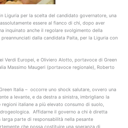
 in Liguria per la scelta del candidato governatore, una
 assolutamente essere al fianco di chi, dopo aver
 ha inquinato anche il regolare svolgimento della
preannunciati dalla candidata Paita, per la Liguria con
i Verdi Europei, e Oliviero Alotto, portavoce di Green
 Italia Massimo Maugeri (portavoce regionale), Roberto
i Green Italia – occorre uno shock salutare, ovvero una
nte a levante, e da destra a sinistra, imbrigliano la
e regioni italiane a più elevato consumo di suolo,
rogeologica. Affidarne il governo a chi è diretta
 larga parte di responsabilità nella pesante
ortemente che possa costituire una speranza di