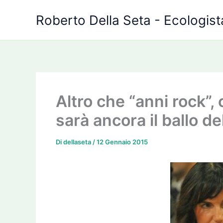
Vai
Roberto Della Seta - Ecologista
al
contenuto
Altro che “anni rock”, c
sarà ancora il ballo d
Di
dellaseta
/
12 Gennaio 2015