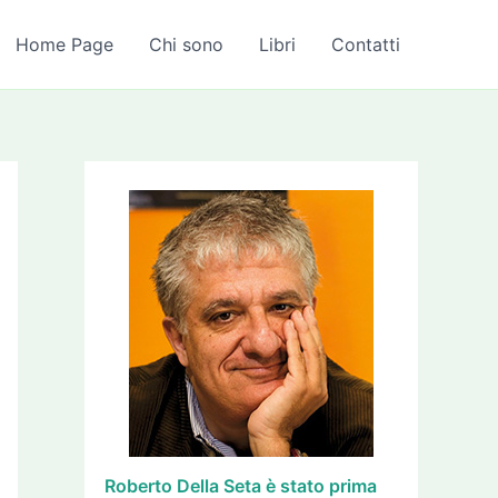
A
r
Home Page
Chi sono
Libri
Contatti
c
h
i
v
i
Roberto Della Seta è stato prima