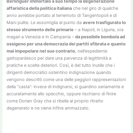
Berlinguer immortalò a suo tempo la degenerazione
affaristica della politica italiana
che nel giro di qualche
anno avrebbe portato al terremoto di Tangentopoli e di
Mani pulite. Le assomiglia al punto da
avere trasfigurato lo
stesso strumento delle primarie
– a Napoli, in Liguria, ora
magari a Venezia e in Campania –
da possibile bombola ad
ossigeno per una democrazia dei partiti sfibrata e quanto
mai impopolare nel suo contrario
, nell’espediente
gattopardesco per dare una parvenza di legittimità a
pratiche e scelte deteriori. Così, è del tutto inutile che i
dirigenti democratici ostentino indignazione quando
vengono descritti come una delle peggiori rappresentazioni
della “casta”: invece di indignarsi, si guardino seriamente e
accuratamente allo specchio, oppure rischiano di finire
come Dorian Gray che si ribella al proprio ritratto
degenerato e ne viene infine ammazzato.