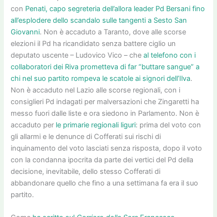
con
Penati, capo segreteria dell’allora leader Pd Bersani fino
all’esplodere dello scandalo sulle tangenti a Sesto San
Giovanni
. Non è accaduto a Taranto, dove alle scorse
elezioni il Pd ha ricandidato senza battere ciglio un
deputato uscente – Ludovico Vico – che
al telefono con i
collaboratori dei Riva prometteva di far “buttare sangue” a
chi nel suo partito rompeva le scatole ai signori dell’Ilva
.
Non è accaduto nel Lazio alle scorse regionali, con i
consiglieri Pd indagati per malversazioni che Zingaretti ha
messo fuori dalle liste e ora siedono in Parlamento. Non è
accaduto per
le primarie regionali liguri
: prima del voto con
gli allarmi e le denunce di Cofferati sui rischi di
inquinamento del voto lasciati senza risposta, dopo il voto
con la condanna ipocrita da parte dei vertici del Pd della
decisione, inevitabile, dello stesso Cofferati di
abbandonare quello che fino a una settimana fa era il suo
partito.