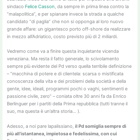
sindaco
Felice Casson
, da sempre in prima linea contro la
“malapolitica”, e per spianare invece la strada a qualche
candidato “di paglia” che non si opponga al loro nuovo
grande affare: un gigantesco porto off-shore da realizzare
in mezzo all’Adriatico, costo previsto più di 2 miliardi.
Vedremo come va a finire questa inquietante vicenda
veneziana. Ma resta il fatto generale, lo scivolamento
sempre più evidente del Pd verso quella terribile definizione
– “macchina di potere e di clientela: scarsa o mistificata
conoscenza della vita e dei problemi della società e della
gente, idee, ideali, programmi pochi o vaghi, sentimenti e
passione civile, zero” – coniata oltre 30 anni fa da Enrico
Berlinguer per i partiti della Prima repubblica (tutti tranne il
suo, ma questa è un’altra storia… ).
Adesso, a noi pare lapalissiano,
il Pd somiglia sempre di
più all’istantanea, impietosa e fedelissima, con cui