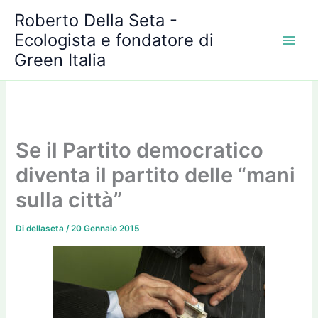
A
Vai
Roberto Della Seta -
r
al
c
Ecologista e fondatore di
contenuto
h
Green Italia
i
v
i
Se il Partito democratico
diventa il partito delle “mani
sulla città”
Di
dellaseta
/
20 Gennaio 2015