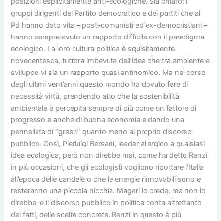
posizioni esplicitamente anti-ecologiche. Sia chiaro: i
gruppi dirigenti del Partito democratico e dei partiti che al
Pd hanno dato vita – post-comunisti ed ex-democristiani –
hanno sempre avuto un rapporto difficile con il paradigma
ecologico. La loro cultura politica è squisitamente
novecentesca, tuttora imbevuta dell’idea che tra ambiente e
sviluppo vi sia un rapporto quasi antinomico. Ma nel corso
degli ultimi vent’anni questo mondo ha dovuto fare di
necessità virtù, prendendo atto che la sostenibilità
ambientale è percepita sempre di più come un fattore di
progresso e anche di buona economia e dando una
pennellata di “green” quanto meno al proprio discorso
pubblico. Così, Pierluigi Bersani, leader allergico a qualsiasi
idea ecologica, però non direbbe mai, come ha detto Renzi
in più occasioni, che gli ecologisti vogliono riportare l’Italia
all’epoca delle candele o che le energie rinnovabili sono e
resteranno una piccola nicchia. Magari lo crede, ma non lo
direbbe, e il discorso pubblico in politica conta altrettanto
dei fatti, delle scelte concrete. Renzi in questo è più