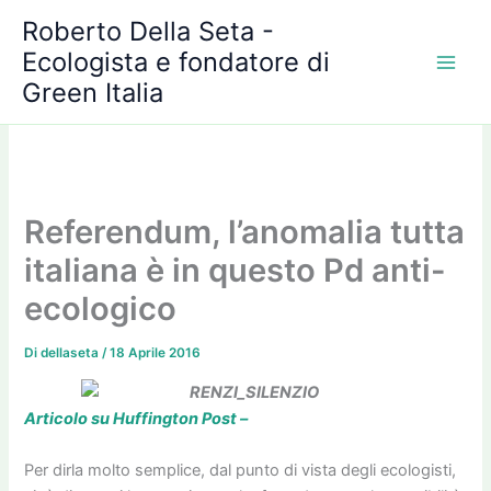
A
Vai
Roberto Della Seta -
r
al
c
Ecologista e fondatore di
contenuto
h
Green Italia
i
v
i
Referendum, l’anomalia tutta
italiana è in questo Pd anti-
ecologico
Di
dellaseta
/
18 Aprile 2016
Articolo su Huffington Post –
Per dirla molto semplice, dal punto di vista degli ecologisti,