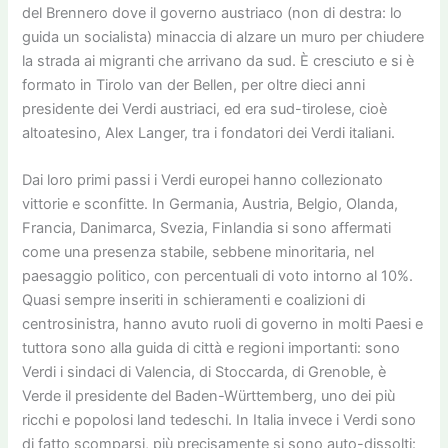
del Brennero dove il governo austriaco (non di destra: lo
guida un socialista) minaccia di alzare un muro per chiudere
la strada ai migranti che arrivano da sud. È cresciuto e si è
formato in Tirolo van der Bellen, per oltre dieci anni
presidente dei Verdi austriaci, ed era sud-tirolese, cioè
altoatesino, Alex Langer, tra i fondatori dei Verdi italiani.
Dai loro primi passi i Verdi europei hanno collezionato
vittorie e sconfitte. In Germania, Austria, Belgio, Olanda,
Francia, Danimarca, Svezia, Finlandia si sono affermati
come una presenza stabile, sebbene minoritaria, nel
paesaggio politico, con percentuali di voto intorno al 10%.
Quasi sempre inseriti in schieramenti e coalizioni di
centrosinistra, hanno avuto ruoli di governo in molti Paesi e
tuttora sono alla guida di città e regioni importanti: sono
Verdi i sindaci di Valencia, di Stoccarda, di Grenoble, è
Verde il presidente del Baden-Württemberg, uno dei più
ricchi e popolosi land tedeschi. In Italia invece i Verdi sono
di fatto scomparsi, più precisamente si sono auto-dissolti: