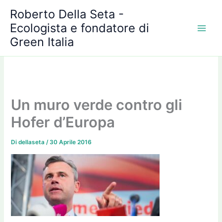
A
Vai
Roberto Della Seta -
r
al
c
Ecologista e fondatore di
contenuto
h
Green Italia
i
v
i
Un muro verde contro gli
Hofer d’Europa
Di
dellaseta
/
30 Aprile 2016