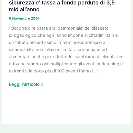
“patrimoniale”
sicurezza e’ tassa a fondo perduto di 3,5
del
mld all’anno
dissesto
6 Novembre 2014
idrogeologico.
“Occorre dire basta alla ‘patrimoniale’ del dissesto
Senza
idrogeologico che ogni anno impone ai cittadini italiani
messa
un tributo pesantissimo in termini economici e di
in
sicurezza.Frane e alluvioni in Italia continuano ad
sicurezza
aumentare anche per effetto dei cambiamenti climatici in
e’
atto che stanno già moltiplicando gli eventi metereologici
tassa
estremi : da poco più di 100 eventi l’anno […]
a
fondo
Leggi l'articolo »
perduto
di
3,5
mld
all’anno