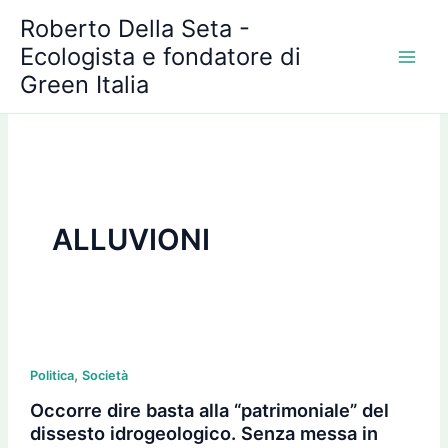
A
Vai
Roberto Della Seta -
r
al
c
Ecologista e fondatore di
contenuto
h
Green Italia
i
v
i
ALLUVIONI
Occorre
,
dire
Politica
Società
basta
Occorre dire basta alla “patrimoniale” del
alla
dissesto idrogeologico. Senza messa in