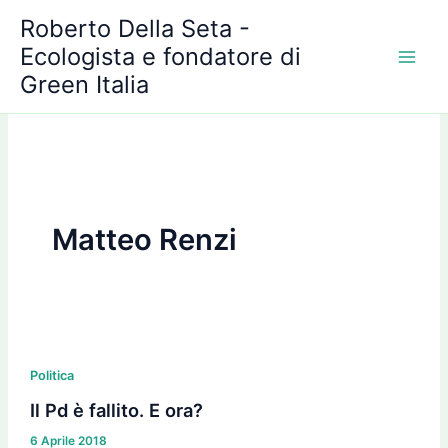
A
Vai
Roberto Della Seta -
r
al
c
Ecologista e fondatore di
contenuto
h
Green Italia
i
v
i
Matteo Renzi
Il
Pd
Politica
è
Il Pd è fallito. E ora?
fallito.
6 Aprile 2018