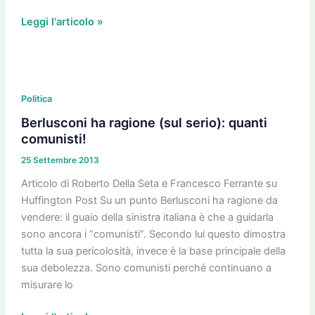
Leggi l'articolo »
Berlusconi
ha
Politica
ragione
Berlusconi ha ragione (sul serio): quanti
(sul
comunisti!
serio):
25 Settembre 2013
quanti
comunisti!
Articolo di Roberto Della Seta e Francesco Ferrante su
Huffington Post Su un punto Berlusconi ha ragione da
vendere: il guaio della sinistra italiana è che a guidarla
sono ancora i “comunisti”. Secondo lui questo dimostra
tutta la sua pericolosità, invece è la base principale della
sua debolezza. Sono comunisti perché continuano a
misurare lo