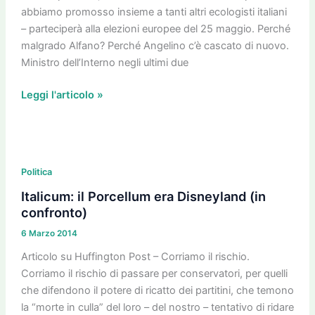
Europei”
abbiamo promosso insieme a tanti altri ecologisti italiani
ci
– parteciperà alla elezioni europee del 25 maggio. Perché
sarà
malgrado Alfano? Perché Angelino c’è cascato di nuovo.
Ministro dell’Interno negli ultimi due
Leggi l'articolo »
Italicum:
il
Politica
Porcellum
Italicum: il Porcellum era Disneyland (in
era
confronto)
Disneyland
6 Marzo 2014
(in
confronto)
Articolo su Huffington Post – Corriamo il rischio.
Corriamo il rischio di passare per conservatori, per quelli
che difendono il potere di ricatto dei partitini, che temono
la “morte in culla” del loro – del nostro – tentativo di ridare