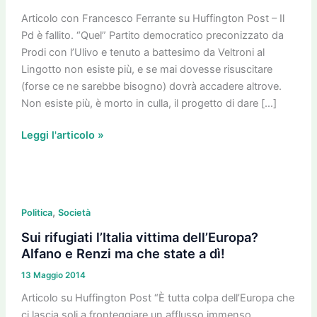
E
ora?
Articolo con Francesco Ferrante su Huffington Post – Il
Pd è fallito. “Quel” Partito democratico preconizzato da
Prodi con l’Ulivo e tenuto a battesimo da Veltroni al
Lingotto non esiste più, e se mai dovesse risuscitare
(forse ce ne sarebbe bisogno) dovrà accadere altrove.
Non esiste più, è morto in culla, il progetto di dare […]
Leggi l'articolo »
Sui
,
rifugiati
Politica
Società
l’Italia
Sui rifugiati l’Italia vittima dell’Europa?
vittima
Alfano e Renzi ma che state a dì!
dell’Europa?
13 Maggio 2014
Alfano
e
Articolo su Huffington Post “È tutta colpa dell’Europa che
Renzi
ci lascia soli a fronteggiare un afflusso immenso,