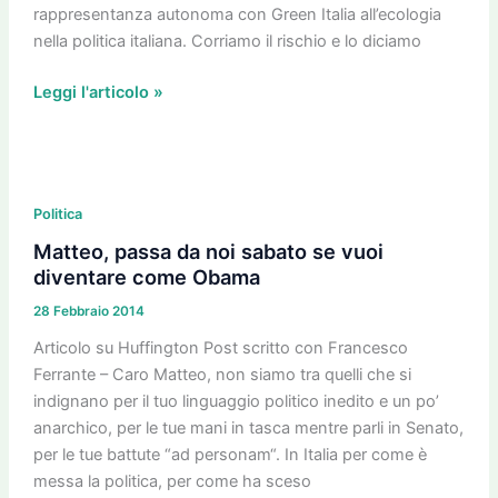
rappresentanza autonoma con Green Italia all’ecologia
nella politica italiana. Corriamo il rischio e lo diciamo
Leggi l'articolo »
Matteo,
passa
Politica
da
Matteo, passa da noi sabato se vuoi
noi
diventare come Obama
sabato
28 Febbraio 2014
se
vuoi
Articolo su Huffington Post scritto con Francesco
diventare
Ferrante – Caro Matteo, non siamo tra quelli che si
come
indignano per il tuo linguaggio politico inedito e un po’
Obama
anarchico, per le tue mani in tasca mentre parli in Senato,
per le tue battute “ad personam“. In Italia per come è
messa la politica, per come ha sceso