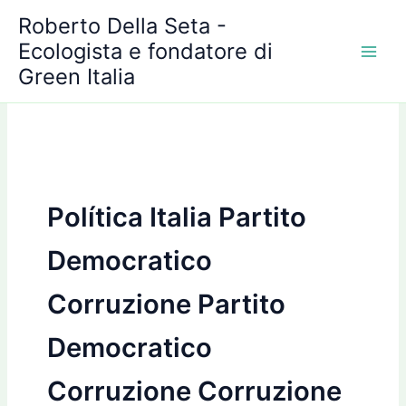
A
Vai
Roberto Della Seta -
r
al
c
Ecologista e fondatore di
contenuto
h
Green Italia
i
v
i
Política Italia Partito
Democratico
Corruzione Partito
Democratico
Corruzione Corruzione