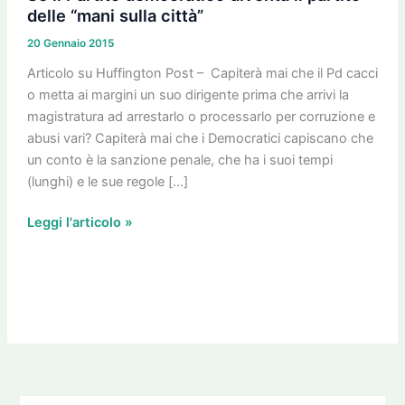
democratico
delle “mani sulla città”
diventa
20 Gennaio 2015
il
partito
Articolo su Huffington Post – Capiterà mai che il Pd cacci
delle
o metta ai margini un suo dirigente prima che arrivi la
“mani
magistratura ad arrestarlo o processarlo per corruzione e
sulla
abusi vari? Capiterà mai che i Democratici capiscano che
città”
un conto è la sanzione penale, che ha i suoi tempi
(lunghi) e le sue regole […]
Leggi l'articolo »