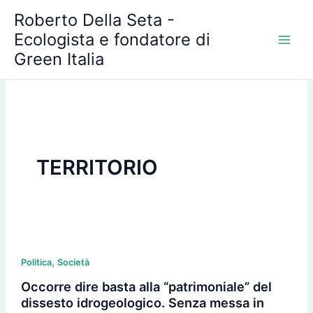
A
Vai
Roberto Della Seta -
r
al
c
Ecologista e fondatore di
contenuto
h
Green Italia
i
v
i
TERRITORIO
Occorre
,
dire
Politica
Società
basta
Occorre dire basta alla “patrimoniale” del
alla
dissesto idrogeologico. Senza messa in