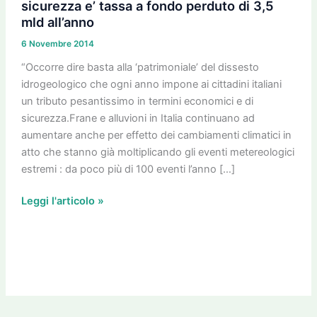
“patrimoniale”
sicurezza e’ tassa a fondo perduto di 3,5
del
mld all’anno
dissesto
6 Novembre 2014
idrogeologico.
“Occorre dire basta alla ‘patrimoniale’ del dissesto
Senza
idrogeologico che ogni anno impone ai cittadini italiani
messa
un tributo pesantissimo in termini economici e di
in
sicurezza.Frane e alluvioni in Italia continuano ad
sicurezza
aumentare anche per effetto dei cambiamenti climatici in
e’
atto che stanno già moltiplicando gli eventi metereologici
tassa
estremi : da poco più di 100 eventi l’anno […]
a
fondo
Leggi l'articolo »
perduto
di
3,5
mld
all’anno