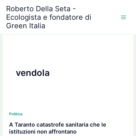
A
Vai
Roberto Della Seta -
r
al
c
Ecologista e fondatore di
contenuto
h
Green Italia
i
v
i
vendola
A
Taranto
Politica
catastrofe
A Taranto catastrofe sanitaria che le
sanitaria
istituzioni non affrontano